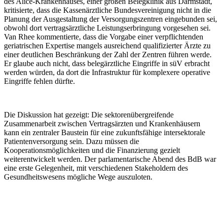
des Alice-Krankenhauses, einer großen Belegklinik aus Darmstadt,
kritisierte, dass die Kassenärztliche Bundesvereinigung nicht in die
Planung der Ausgestaltung der Versorgungszentren eingebunden sei,
obwohl dort vertragsärztliche Leistungserbringung vorgesehen sei.
Van Rhee kommentierte, dass die Vorgabe einer verpflichtenden
geriatrischen Expertise mangels ausreichend qualifizierter Ärzte zu
einer deutlichen Beschränkung der Zahl der Zentren führen werde.
Er glaube auch nicht, dass belegärztliche Eingriffe in süV erbracht
werden würden, da dort die Infrastruktur für komplexere operative
Eingriffe fehlen dürfte.
Die Diskussion hat gezeigt: Die sektorenübergreifende
Zusammenarbeit zwischen Vertragsärzten und Krankenhäusern
kann ein zentraler Baustein für eine zukunftsfähige intersektorale
Patientenversorgung sein. Dazu müssen die
Kooperationsmöglichkeiten und die Finanzierung gezielt
weiterentwickelt werden. Der parlamentarische Abend des BdB war
eine erste Gelegenheit, mit verschiedenen Stakeholdern des
Gesundheitswesens mögliche Wege auszuloten.