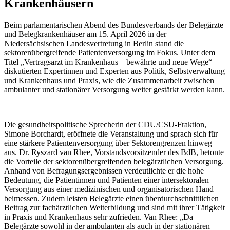
Krankenhäusern
Beim parlamentarischen Abend des Bundesverbands der Belegärzte
und Belegkrankenhäuser am 15. April 2026 in der
Niedersächsischen Landesvertretung in Berlin stand die
sektorenübergreifende Patientenversorgung im Fokus. Unter dem
Titel „Vertragsarzt im Krankenhaus – bewährte und neue Wege“
diskutierten Expertinnen und Experten aus Politik, Selbstverwaltung
und Krankenhaus und Praxis, wie die Zusammenarbeit zwischen
ambulanter und stationärer Versorgung weiter gestärkt werden kann.
Die gesundheitspolitische Sprecherin der CDU/CSU-Fraktion,
Simone Borchardt, eröffnete die Veranstaltung und sprach sich für
eine stärkere Patientenversorgung über Sektorengrenzen hinweg
aus. Dr. Ryszard van Rhee, Vorstandsvorsitzender des BdB, betonte
die Vorteile der sektorenübergreifenden belegärztlichen Versorgung.
Anhand von Befragungsergebnissen verdeutlichte er die hohe
Bedeutung, die Patientinnen und Patienten einer intersektoralen
Versorgung aus einer medizinischen und organisatorischen Hand
beimessen. Zudem leisten Belegärzte einen überdurchschnittlichen
Beitrag zur fachärztlichen Weiterbildung und sind mit ihrer Tätigkeit
in Praxis und Krankenhaus sehr zufrieden. Van Rhee: „Da
Belegärzte sowohl in der ambulanten als auch in der stationären