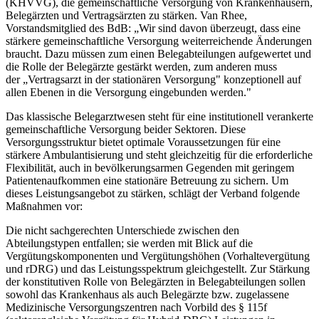
(KHVVG), die gemeinschaftliche Versorgung von Krankenhäusern,
Belegärzten und Vertragsärzten zu stärken. Van Rhee,
Vorstandsmitglied des BdB: „Wir sind davon überzeugt, dass eine
stärkere gemeinschaftliche Versorgung weiterreichende Änderungen
braucht. Dazu müssen zum einen Belegabteilungen aufgewertet und
die Rolle der Belegärzte gestärkt werden, zum anderen muss
der „Vertragsarzt in der stationären Versorgung" konzeptionell auf
allen Ebenen in die Versorgung eingebunden werden."
Das klassische Belegarztwesen steht für eine institutionell verankerte
gemeinschaftliche Versorgung beider Sektoren. Diese
Versorgungsstruktur bietet optimale Voraussetzungen für eine
stärkere Ambulantisierung und steht gleichzeitig für die erforderliche
Flexibilität, auch in bevölkerungsarmen Gegenden mit geringem
Patientenaufkommen eine stationäre Betreuung zu sichern. Um
dieses Leistungsangebot zu stärken, schlägt der Verband folgende
Maßnahmen vor:
Die nicht sachgerechten Unterschiede zwischen den
Abteilungstypen entfallen; sie werden mit Blick auf die
Vergütungskomponenten und Vergütungshöhen (Vorhaltevergütung
und rDRG) und das Leistungsspektrum gleichgestellt. Zur Stärkung
der konstitutiven Rolle von Belegärzten in Belegabteilungen sollen
sowohl das Krankenhaus als auch Belegärzte bzw. zugelassene
Medizinische Versorgungszentren nach Vorbild des § 115f