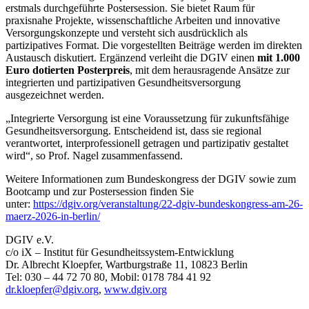
erstmals durchgeführte Postersession. Sie bietet Raum für
praxisnahe Projekte, wissenschaftliche Arbeiten und innovative
Versorgungskonzepte und versteht sich ausdrücklich als
partizipatives Format. Die vorgestellten Beiträge werden im direkten
Austausch diskutiert. Ergänzend verleiht die DGIV einen
mit 1.000
Euro dotierten Posterpreis
, mit dem herausragende Ansätze zur
integrierten und partizipativen Gesundheitsversorgung
ausgezeichnet werden.
„Integrierte Versorgung ist eine Voraussetzung für zukunftsfähige
Gesundheitsversorgung. Entscheidend ist, dass sie regional
verantwortet, interprofessionell getragen und partizipativ gestaltet
wird“, so Prof. Nagel zusammenfassend.
Weitere Informationen zum Bundeskongress der DGIV sowie zum
Bootcamp und zur Postersession finden Sie
unter:
https://dgiv.org/veranstaltung/22-dgiv-bundeskongress-am-26-
maerz-2026-in-berlin/
DGIV e.V.
c/o iX – Institut für Gesundheitssystem-Entwicklung
Dr. Albrecht Kloepfer, Wartburgstraße 11, 10823 Berlin
Tel: 030 – 44 72 70 80, Mobil: 0178 784 41 92
dr.kloepfer@dgiv.org
,
www.dgiv.org