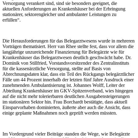
Versorgung verankert sind, sind sie besonders geeignet, die
aktuellen Anforderungen an Krankenhäuser bei der Erbringung
stationärer, sektorengleicher und ambulanter Leistungen zu
erfüllen“.
Die Herausforderungen für das Belegarztwesens wurde in mehreren
Vorträgen thematisiert. Herr van Rhee stellte fest, dass vor allem die
langjährige unzureichende Finanzierung für Belegärzte wie für
Krankenhäuser das Belegarztwesen deutlich geschwächt habe. Dr.
Dominik von Stillfried, Vorstandsvorsitzender des Zentralinstituts
für die kassenärztliche Versorgung, stellte auf Basis von
Abrechnungsdaten klar, dass ein Teil des Rückgangs belegärztlicher
Fälle um 44 Prozent innerhalb der letzten fünf Jahre Ausdruck einer
zunehmenden Ambulantisierung ist. Johannes Wolff, Leiter der
Abteilung Krankenhäuser im GKV-Spitzenverband, wies hingegen
auf die nicht mehr tolerierbaren deutlichen Ausgabensteigerungen
im stationären Sektor hin. Frau Borchardt bestätigte, dass aktuell
Einsparvorhaben dominierten, äußerte aber auch die Ansicht, dass
einige geplante Maßnahmen noch geprüft werden müssten.
Im Vordergrund vieler Beiträge standen die Wege, wie Belegärzte