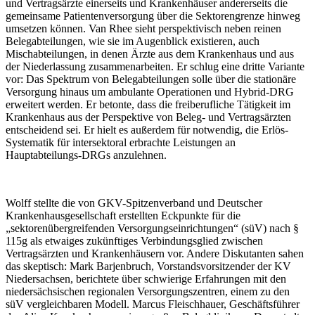
und Vertragsärzte einerseits und Krankenhäuser andererseits die
gemeinsame Patientenversorgung über die Sektorengrenze hinweg
umsetzen können. Van Rhee sieht perspektivisch neben reinen
Belegabteilungen, wie sie im Augenblick existieren, auch
Mischabteilungen, in denen Ärzte aus dem Krankenhaus und aus
der Niederlassung zusammenarbeiten. Er schlug eine dritte Variante
vor: Das Spektrum von Belegabteilungen solle über die stationäre
Versorgung hinaus um ambulante Operationen und Hybrid-DRG
erweitert werden. Er betonte, dass die freiberufliche Tätigkeit im
Krankenhaus aus der Perspektive von Beleg- und Vertragsärzten
entscheidend sei. Er hielt es außerdem für notwendig, die Erlös-
Systematik für intersektoral erbrachte Leistungen an
Hauptabteilungs-DRGs anzulehnen.
Wolff stellte die von GKV-Spitzenverband und Deutscher
Krankenhausgesellschaft erstellten Eckpunkte für die
„sektorenübergreifenden Versorgungseinrichtungen“ (süV) nach §
115g als etwaiges zukünftiges Verbindungsglied zwischen
Vertragsärzten und Krankenhäusern vor. Andere Diskutanten sahen
das skeptisch: Mark Barjenbruch, Vorstandsvorsitzender der KV
Niedersachsen, berichtete über schwierige Erfahrungen mit den
niedersächsischen regionalen Versorgungszentren, einem zu den
süV vergleichbaren Modell. Marcus Fleischhauer, Geschäftsführer