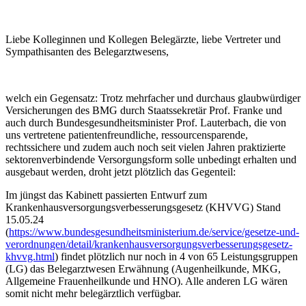
Liebe Kolleginnen und Kollegen Belegärzte, liebe Vertreter und
Sympathisanten des Belegarztwesens,
welch ein Gegensatz: Trotz mehrfacher und durchaus glaubwürdiger
Versicherungen des BMG durch Staatssekretär Prof. Franke und
auch durch Bundesgesundheitsminister Prof. Lauterbach, die von
uns vertretene patientenfreundliche, ressourcensparende,
rechtssichere und zudem auch noch seit vielen Jahren praktizierte
sektorenverbindende Versorgungsform solle unbedingt erhalten und
ausgebaut werden, droht jetzt plötzlich das Gegenteil:
Im jüngst das Kabinett passierten Entwurf zum
Krankenhausversorgungsverbesserungsgesetz (KHVVG) Stand
15.05.24
(
https://www.bundesgesundheitsministerium.de/service/gesetze-und-
verordnungen/detail/krankenhausversorgungsverbesserungsgesetz-
khvvg.html
) findet plötzlich nur noch in 4 von 65 Leistungsgruppen
(LG) das Belegarztwesen Erwähnung (Augenheilkunde, MKG,
Allgemeine Frauenheilkunde und HNO). Alle anderen LG wären
somit nicht mehr belegärztlich verfügbar.