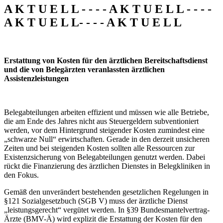
A K T U E L L - - - - A K T U E L L - - - -
A K T U E L L- - - - A K T U E L L
Erstattung von Kosten für den ärztlichen Bereitschaftsdienst
und die von Belegärzten veranlassten ärztlichen
Assistenzleistungen
Belegabteilungen arbeiten effizient und müssen wie alle Betriebe,
die am Ende des Jahres nicht aus Steuergeldern subventioniert
werden, vor dem Hintergrund steigender Kosten zumindest eine
„schwarze Null“ erwirtschaften. Gerade in den derzeit unsicheren
Zeiten und bei steigenden Kosten sollten alle Ressourcen zur
Existenzsicherung von Belegabteilungen genutzt werden. Dabei
rückt die Finanzierung des ärztlichen Dienstes in Belegkliniken in
den Fokus.
Gemäß den unverändert bestehenden gesetzlichen Regelungen in
§121 Sozialgesetzbuch (SGB V) muss der ärztliche Dienst
„leistungsgerecht“ vergütet werden. In §39 Bundesmantelvertrag-
Ärzte (BMV-Ä) wird explizit die Erstattung der Kosten für den