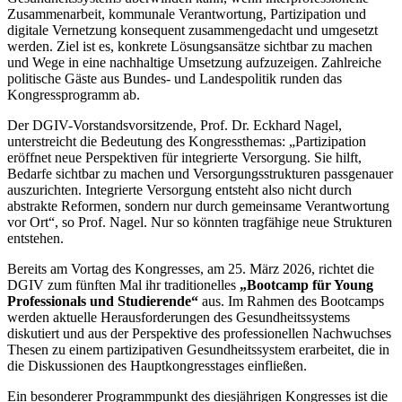
Zusammenarbeit, kommunale Verantwortung, Partizipation und
digitale Vernetzung konsequent zusammengedacht und umgesetzt
werden. Ziel ist es, konkrete Lösungsansätze sichtbar zu machen
und Wege in eine nachhaltige Umsetzung aufzuzeigen. Zahlreiche
politische Gäste aus Bundes- und Landespolitik runden das
Kongressprogramm ab.
Der DGIV-Vorstandsvorsitzende, Prof. Dr. Eckhard Nagel,
unterstreicht die Bedeutung des Kongressthemas: „Partizipation
eröffnet neue Perspektiven für integrierte Versorgung. Sie hilft,
Bedarfe sichtbar zu machen und Versorgungsstrukturen passgenauer
auszurichten. Integrierte Versorgung entsteht also nicht durch
abstrakte Reformen, sondern nur durch gemeinsame Verantwortung
vor Ort“, so Prof. Nagel. Nur so könnten tragfähige neue Strukturen
entstehen.
Bereits am Vortag des Kongresses, am 25. März 2026, richtet die
DGIV zum fünften Mal ihr traditionelles
„Bootcamp für Young
Professionals und Studierende“
aus. Im Rahmen des Bootcamps
werden aktuelle Herausforderungen des Gesundheitssystems
diskutiert und aus der Perspektive des professionellen Nachwuchses
Thesen zu einem partizipativen Gesundheitssystem erarbeitet, die in
die Diskussionen des Hauptkongresstages einfließen.
Ein besonderer Programmpunkt des diesjährigen Kongresses ist die