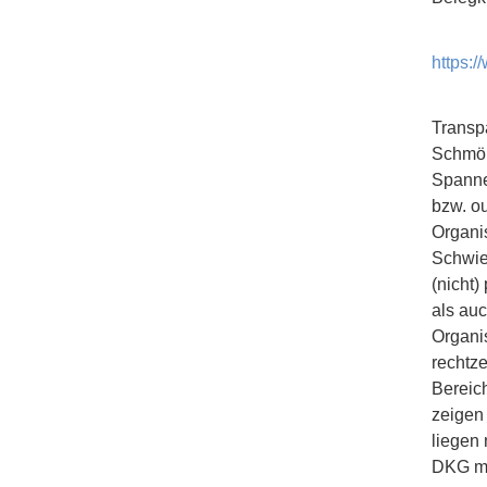
https:
Transp
Schmök
Spannen
bzw. ou
Organis
Schwie
(nicht)
als au
Organis
rechtz
Bereich
zeigen
liegen
DKG me