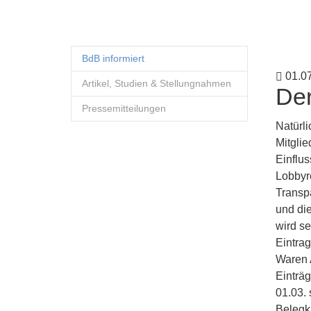
BdB informiert
01.0
Artikel, Studien & Stellungnahmen
Der
Pressemitteilungen
Natürl
Mitgli
Einflu
Lobbyr
Transpa
und di
wird se
Eintrag
Waren 
Einträg
01.03.
Belegkr