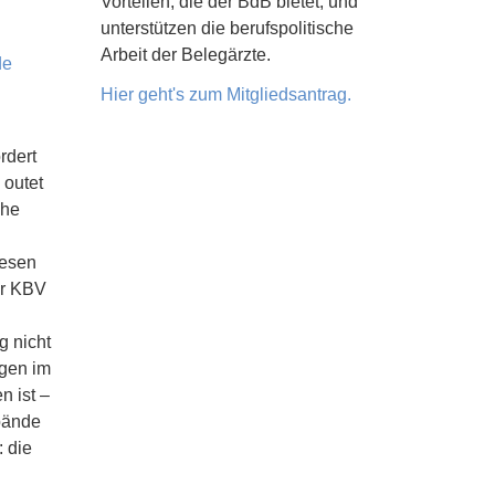
Vorteilen, die der BdB bietet, und
unterstützen die berufspolitische
Arbeit der Belegärzte.
de
Hier geht's zum Mitgliedsantrag.
rdert
 outet
che
wesen
der KBV
g nicht
ngen im
n ist –
bände
 die