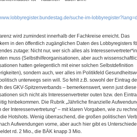
//www.lobbyregister.bundestag.de/suche-im-lobbyregister?lang=
arenz wird zumindest innerhalb der Fachkreise erreicht. Das
ern in den öffentlich zugänglichen Daten des Lobbyregisters fö
des zutage: Nicht nur, wer sich alles als Interessenvertreter*in
ten muss (Selbsthilfeorganisationen, aber auch wissenschaftli
ationen hatten gelegentlich mit einer solchen Selbstdefinition
rigkeiten), sondern auch, wer alles im Politikfeld Gesundheits
 politisch unterwegs sein will. So fehlt z.B. sowohl der Eintrag 
ch des GKV-Spitzenverbands – bemerkenswert, wenn just diese
ationen sich nicht als Interessenvertreter outen bzw. den Eintra
eitig hinbekommen. Die Rubrik „Jährliche finanzielle Aufwendu
 der Interessenvertretung“ – mit klaren Vorgaben, wie zu rechne
 die Hotshots. Wenig überraschend, die großen politischen Ver
 nach Aufwendungen vorne, aber auch hier gibt es Unterschiede:
ldet rd. 2 Mio., die BÄK knapp 3 Mio.