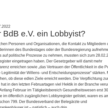
7.2022
 BdB e.V. ein Lobbyist?
ichen Personen und Organisationen, die Kontakt zu Mitgliedern
ederinnen des Bundestages oder der Bundesregierung aufnehm
ss auf politische Prozesse zu nehmen, mussten sich zum 28.02.
egister eingetragen haben. Der Gesetzgeber will damit mehr
renz erreichen sowie „das Vertrauen der Öffentlichkeit in die Po
e Legitimität der Willens- und Entscheidungsprozesse“ stärken.
hen, ob diese edlen Ziele erreicht werden. Die Verpflichtung z
 hat in den letzten Februartagen viel Hektik in der Branche veru
Anfang Februar im Tätigkeitsbereich Gesundheitswesen erst 3
e im öffentlich zugänglichen Lobbyregister gelistet, waren es a
 schon 799. Der Bundesverband der Belegärzte und
ankenhäuser ist – natürlich – auch drin.