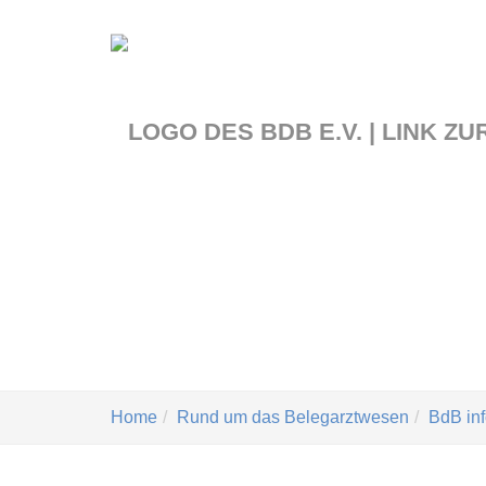
Zum
Hauptinhalt
springen
Sie
Home
Rund um das Belegarztwesen
BdB inf
sind
hier: