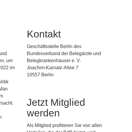
Kontakt
Geschäftsstelle Berlin des
 und
Bundesverband der Belegärzte und
en, um
Belegkrankenhäuser e. V.
2022 im
Joachim-Karnatz-Allee 7
10557 Berlin
litik
 Man
um
Jetzt Mitglied
rsacht.
0
werden
m
Als Mitglied profitieren Sie von allen